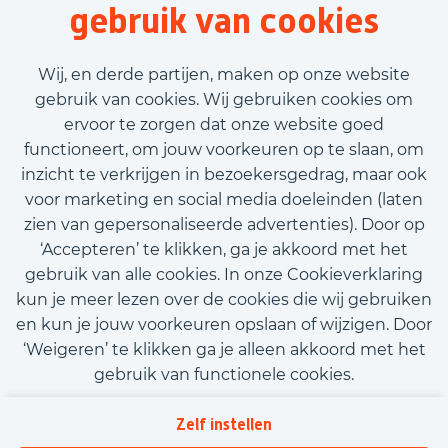
gebruik van cookies
Beginnen met teamoverleg en het
plannen van mijn dag
Wij, en derde partijen, maken op onze website
Vervolgens het voeren van gesprekken
gebruik van cookies. Wij gebruiken cookies om
met klanten en kandidaten, waarbij ik
ervoor te zorgen dat onze website goed
moeiteloos vacatures invul
functioneert, om jouw voorkeuren op te slaan, om
Ik krijg een voldaan gevoel van:
inzicht te verkrijgen in bezoekersgedrag, maar ook
afspraken nakomen en dat iedereen
voor marketing en social media doeleinden (laten
tevreden is met mijn werk
zien van gepersonaliseerde advertenties). Door op
Administratie bijhouden en zorgen dat
‘Accepteren’ te klikken, ga je akkoord met het
alle dossiers up-to-date zijn.
gebruik van alle cookies. In onze Cookieverklaring
kun je meer lezen over de cookies die wij gebruiken
en kun je jouw voorkeuren opslaan of wijzigen. Door
‘Weigeren’ te klikken ga je alleen akkoord met het
gebruik van functionele cookies.
Kom met ons in contact
Privacy
Zelf instellen
Beleidsverklaring informatiebeveiliging