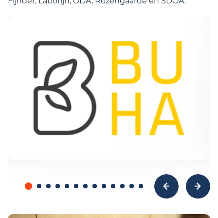
Fijnder, Laborijn, ODA, Rozengaarde en SDOA.