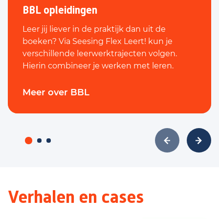
BBL opleidingen
Leer jij liever in de praktijk dan uit de
boeken? Via Seesing Flex Leert! kun je
verschillende leerwerktrajecten volgen.
Hierin combineer je werken met leren.
Meer over BBL
Verhalen en cases