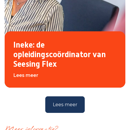
Ineke: de
opleidingscoördinator van
Seesing Flex
Lees meer
Lees meer
Meer informatie?