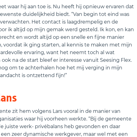
weet waar hij aan toe is. Nu heeft hij opnieuw ervaren dat
gewenste duidelijkheid biedt. “Van begin tot eind was
n verwachten. Het contact is laagdrempelig en de
r ik altijd op mijn gemak werd gesteld. Ik kon, en kan
recht en wordt altijd op een snelle en fijne manier
 voordat ik ging starten, al kennis te maken met mijn
ardevolle ervaring, want het neemt toch al wat
ok na de start bleef er interesse vanuit Seesing Flex.
nog om te achterhalen hoe het mij verging in mijn
ndacht is ontzettend fijn!”
lans
nte zit hem volgens Lars vooral in de manier van
rganisaties waar hij voorheen werkte. “Bij de gemeente
ik de juiste werk- privébalans heb gevonden en daar
s een zeer dynamische werkgever, maar wel met een