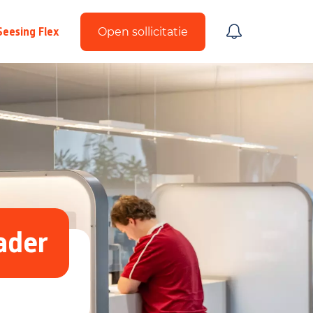
Seesing Flex
Open sollicitatie
ader