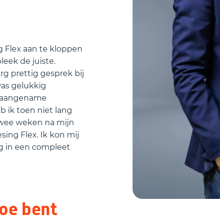
 Flex aan te kloppen
eek de juiste.
rg prettig gesprek bij
as gelukkig
de aangename
 ik toen niet lang
twee weken na mijn
esing Flex. Ik kon mij
g in een compleet
toe bent