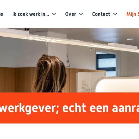
es
Ik zoek werk in...
Over
Contact
Mijn 
werkgever; echt een aanr