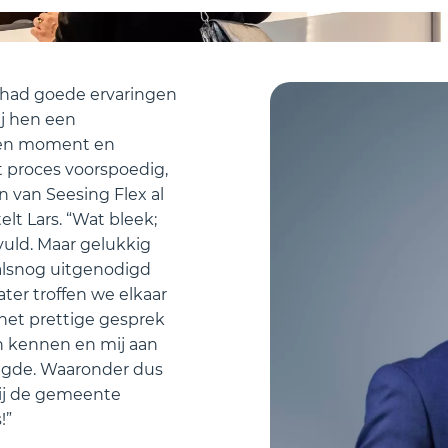
s, had goede ervaringen
ij hen een
geen moment en
t proces voorspoedig,
n van Seesing Flex al
lt Lars. “Wat bleek;
uld. Maar gelukkig
 alsnog uitgenodigd
ter troffen we elkaar
 het prettige gesprek
en kennen en mij aan
egde. Waaronder dus
bij de gemeente
!”