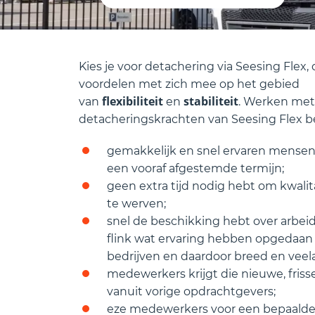
Kies je voor detachering via Seesing Flex,
voordelen met zich mee op het gebied
flexibiliteit
stabiliteit
van
en
. Werken met
detacheringskrachten van Seesing Flex be
gemakkelijk en snel ervaren mensen
een vooraf afgestemde termijn;
geen extra tijd nodig hebt om kwali
te werven;
snel de beschikking hebt over arbeid
flink wat ervaring hebben opgedaan b
bedrijven en daardoor breed en veelal
medewerkers krijgt die nieuwe, fri
vanuit vorige opdrachtgevers;
eze medewerkers voor een bepaalde