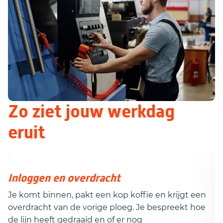
Zo ziet jouw werkdag
eruit
Inloggen en overdracht
O
Je komt binnen, pakt een kop koffie en krijgt een
Je
overdracht van de vorige ploeg. Je bespreekt hoe
d
de lijn heeft gedraaid en of er nog
re