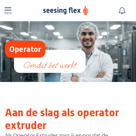
Operator
Aan de slag als operator
extruder
Als Operator Extruder zorg jij ervoor dat de