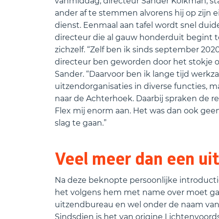
vanmiddag, directeur Sander Kolkman, sta
ander af te stemmen alvorens hij op zijn e
dienst. Eenmaal aan tafel wordt snel dui
directeur die al gauw honderduit begint te
zichzelf. “Zelf ben ik sinds september 202
directeur ben geworden door het stokje o
Sander. “Daarvoor ben ik lange tijd werk
uitzendorganisaties in diverse functies,
naar de Achterhoek. Daarbij spraken de r
Flex mij enorm aan. Het was dan ook gee
slag te gaan.”
Veel meer dan een ui
Na deze beknopte persoonlijke introduct
het volgens hem met name over moet gaan: 
uitzendbureau en wel onder de naam van 
Sindsdien is het van origine Lichtenvoord