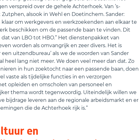
en verspreid over de gehele Achterhoek. Van ’s-
 Zutphen, alsook in Wehl en Doetinchem. Sander:
ga’s klaar om werkgevers en werkzoekenden aan elkaar te
werk beschikken om de passende baan te vinden. Dit
n dat van LBO tot HBO.” Het dienstenpakket van
en worden als omvangrijk en zeer divers. Het is
 een uitzendbureau’ als we de woorden van Sander
al heel lang niet meer. We doen veel meer dan dat. Zo
ieren in hun zoektocht naar een passende baan, doen
 vaste als tijdelijke functies in en verzorgen
l het opleiden en omscholen van personeel en
ker thema wordt tegenwoordig. Uiteindelijk willen we
eve bijdrage leveren aan de regionale arbeidsmarkt en er
emingen die de Achterhoek rijk is.”
ltuur en