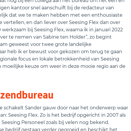
at nog bij een collega aan het bureau om het een en
igen kantoor snel aanschuift bij de redacteur van
delijk dat we te maken hebben met een enthousiaste
 vertellen, en dan liever over Seesing Flex dan over
0 werkzaam bij Seesing Flex, waarna ik in januari 2022
ver te nemen van Sabine ten Holder”, zo begint
zaam geweest voor twee grote landelijke
 maar heb ik er bewust voor gekozen om terug te gaan
egionale focus en lokale betrokkenheid van Seesing
n moeilijke keuze om weer in deze mooie regio aan de
tzendbureau
ie schakelt Sander gauw door naar het onderwerp waar
Seesing Flex. Zo is het bedrijf opgericht in 2007 als
Seesing Personeel zoals bij velen nog bekend.
se bedrijf gestaag verder gegroeid en beschikt het