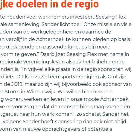
ke doelen in de regio
k te houden voor werknemers investeert Seesing Flex
kale samenleving. Sander licht toe: “Onze missie en visie
houden van de werkgelegenheid en daarmee de
verblijf in de Achterhoek te kunnen bieden op basis
eg uitdagende en passende functies bij mooie
e vorm te geven.” Daarbij zet Seesing Flex met name in
 regionale verenigingsleven alsook het bijbehorende
den is. “In vrijwel elke plaats in de regio sponsoren wij
 iets. Dit kan zowel een sportvereniging als Grol zijn,
n de JO19, maar zo zijn wij bijvoorbeeld ook sponsor van
 Storm in Winterswijk. We willen hiermee een
ttig wonen, werken en leven in onze mooie Achterhoek.
we er voor zorgen dat de mensen hier graag komen én
uitgerust naar hun werk komen”, zo schetst Sander het
Volgens Sander hoeft sponsoring dan ook niet altijd
vorm van nieuwe opdrachtgevers of potentiële