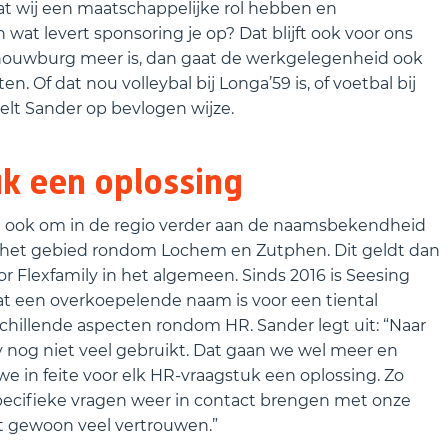
at wij een maatschappelijke rol hebben en
wat levert sponsoring je op? Dat blijft ook voor ons
schouwburg meer is, dan gaat de werkgelegenheid ook
 Of dat nou volleybal bij Longa’59 is, of voetbal bij
telt Sander op bevlogen wijze.
k een oplossing
ch ook om in de regio verder aan de naamsbekendheid
n het gebied rondom Lochem en Zutphen. Dit geldt dan
or Flexfamily in het algemeen. Sinds 2016 is Seesing
wat een overkoepelende naam is voor een tiental
rschillende aspecten rondom HR. Sander legt uit: “Naar
 nog niet veel gebruikt. Dat gaan we wel meer en
 in feite voor elk HR-vraagstuk een oplossing. Zo
ecifieke vragen weer in contact brengen met onze
ft gewoon veel vertrouwen.”