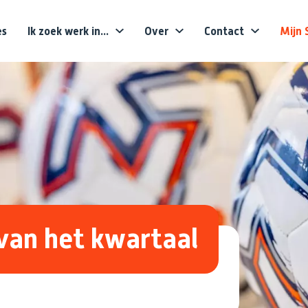
es
Ik zoek werk in...
Over
Contact
Mijn 
van het kwartaal