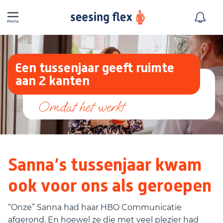
Een tussenjaar geeft ruimte
aan 2 kanten
Sanna’s tussenjaar kwam
ook voor ons als geroepen
“Onze” Sanna had haar HBO Communicatie
afgerond. En hoewel ze die met veel plezier had