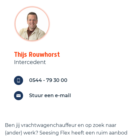
Interesse?
Neem gerust contact met ons op!
📞
0544‑793000
📧
transport@seesingflex.nl
Thijs
Rouwhorst
Intercedent
0544 - 79 30 00
Stuur een e-mail
Ben jij vrachtwagenchauffeur en op zoek naar
(ander) werk? Seesing Flex heeft een ruim aanbod