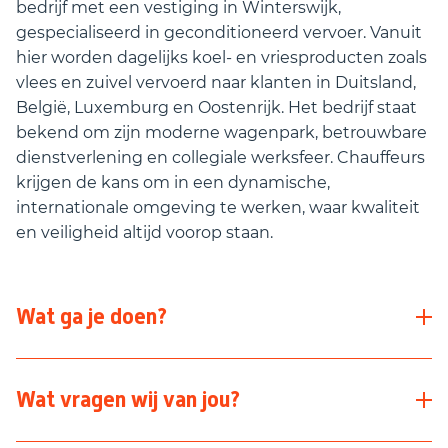
bedrijf met een vestiging in Winterswijk,
gespecialiseerd in geconditioneerd vervoer. Vanuit
hier worden dagelijks koel- en vriesproducten zoals
vlees en zuivel vervoerd naar klanten in Duitsland,
België, Luxemburg en Oostenrijk. Het bedrijf staat
bekend om zijn moderne wagenpark, betrouwbare
dienstverlening en collegiale werksfeer. Chauffeurs
krijgen de kans om in een dynamische,
internationale omgeving te werken, waar kwaliteit
en veiligheid altijd voorop staan.
Wat ga je doen?
Als
Combi-chauffeur
vervoer je gekoelde en
Wat vragen wij van jou?
bevroren groepagelading – zoals hangend vlees,
vlees in kratten en zuivel – naar diverse