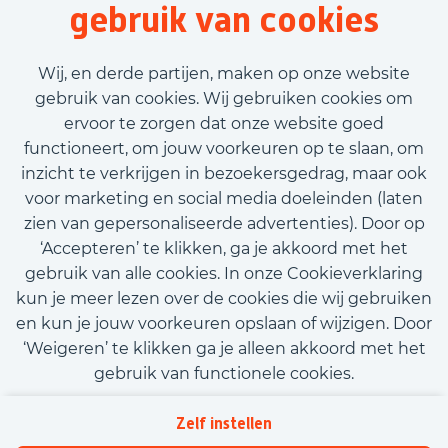
gebruik van cookies
Voornaam
Wij, en derde partijen, maken op onze website
gebruik van cookies. Wij gebruiken cookies om
ervoor te zorgen dat onze website goed
Achternaam
functioneert, om jouw voorkeuren op te slaan, om
inzicht te verkrijgen in bezoekersgedrag, maar ook
E-mailadres
voor marketing en social media doeleinden (laten
zien van gepersonaliseerde advertenties). Door op
‘Accepteren’ te klikken, ga je akkoord met het
Telefoonnummer
gebruik van alle cookies. In onze Cookieverklaring
kun je meer lezen over de cookies die wij gebruiken
en kun je jouw voorkeuren opslaan of wijzigen. Door
Upload CV (optioneel)
‘Weigeren’ te klikken ga je alleen akkoord met het
Upload CV
gebruik van functionele cookies.
Kom met ons in contact
Privacy
Tekstveld (optioneel)
Zelf instellen
Beleidsverklaring informatiebeveiliging