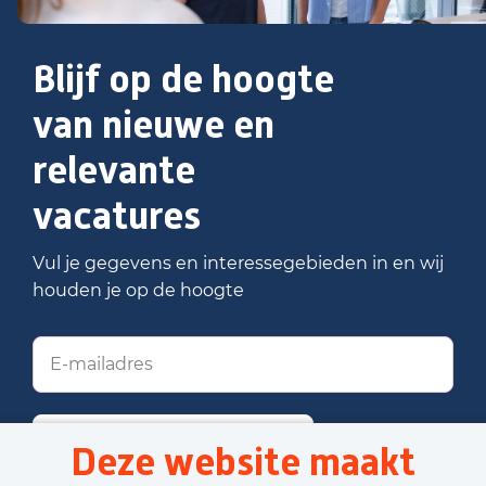
Blijf op de hoogte
van nieuwe en
relevante
vacatures
Vul je gegevens en interessegebieden in en wij
houden je op de hoogte
Stel job alert in
Deze website maakt