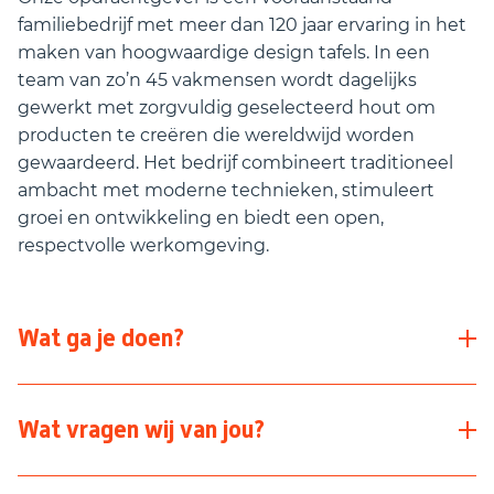
familiebedrijf met meer dan 120 jaar ervaring in het
maken van hoogwaardige design tafels. In een
team van zo’n 45 vakmensen wordt dagelijks
gewerkt met zorgvuldig geselecteerd hout om
producten te creëren die wereldwijd worden
gewaardeerd. Het bedrijf combineert traditioneel
ambacht met moderne technieken, stimuleert
groei en ontwikkeling en biedt een open,
respectvolle werkomgeving.
Wat ga je doen?
Als Meubelspuiter ben jij verantwoordelijk voor de
Wat vragen wij van jou?
hoogwaardige afwerking van houten tafels. Jij
bepaalt welke behandeling een tafel nodig heeft,
Ervaring als meubelspuiter of in een