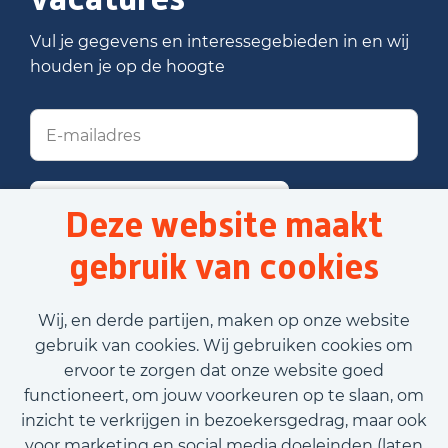
Vul je gegevens en interessegebieden in en wij
houden je op de hoogte
Stel job alert in
Deze website maakt
gebruik van cookies
Voornaam
Wij, en derde partijen, maken op onze website
gebruik van cookies. Wij gebruiken cookies om
ervoor te zorgen dat onze website goed
Achternaam
functioneert, om jouw voorkeuren op te slaan, om
inzicht te verkrijgen in bezoekersgedrag, maar ook
E-mailadres
voor marketing en social media doeleinden (laten