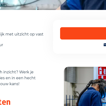
Ik accepteer de
priv
lijk met uitzicht op vast
ur
h inzicht? Werk je
ies en in een hecht
jouw kans!
ten