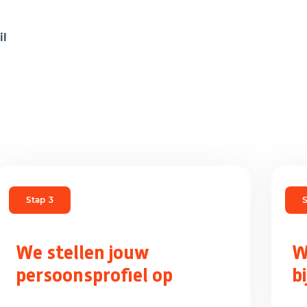
il
Stap
3
S
We stellen jouw
W
persoonsprofiel op
b