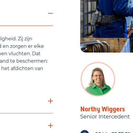
gheid. Zij zijn
d en zorgen er elke
nen vluchten. Dat
land te beschermen:
het afdichten van
Northy
Wiggers
Senior Intercedent
nlopende projecten in
g met: