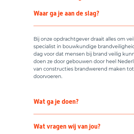
Waar ga je aan de slag?
Bij onze opdrachtgever draait alles om veili
specialist in bouwkundige brandveilighei
dag voor dat mensen bij brand veilig kun
doen ze door gebouwen door heel Neder
van constructies brandwerend maken tot 
doorvoeren.
Wat ga je doen?
Geen dag is hetzelfde! Je werkt op uitee
Wat vragen wij van jou?
nieuwbouw en renovatie en houdt je bezi