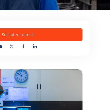
acyverklaring
Verstuur
Solliciteer direct