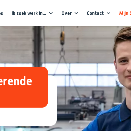
es
Ik zoek werk in...
Over
Contact
Mijn 
Voornaam
Achternaam
E-mailadres
erende
Telefoonnummer
Upload CV (optioneel)
Tekstveld (optioneel)