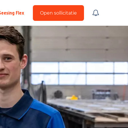
Seesing Flex
Open sollicitatie
Upload CV