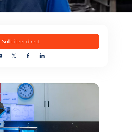
acyverklaring
Verstuur
Solliciteer direct