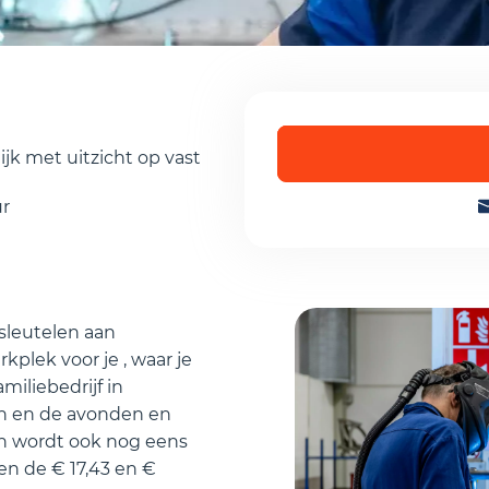
Ik accepteer de
priv
lijk met uitzicht op vast
ur
 sleutelen aan
lek voor je , waar je
miliebedrijf in
taan en de avonden en
an wordt ook nog eens
n de € 17,43 en €