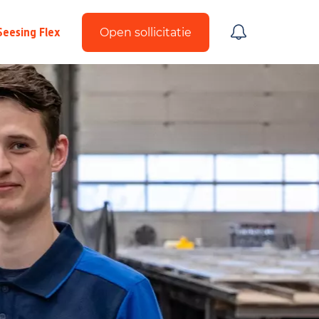
Seesing Flex
Open sollicitatie
Upload CV