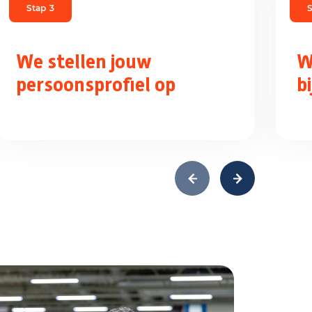
Stap
3
S
We stellen jouw
W
persoonsprofiel op
b