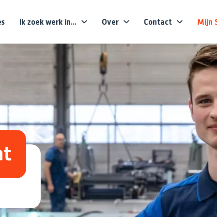
es
Ik zoek werk in...
Over
Contact
Mijn 
Voornaam
Achternaam
E-mailadres
Telefoonnummer
ht
Upload CV (optioneel)
Tekstveld (optioneel)