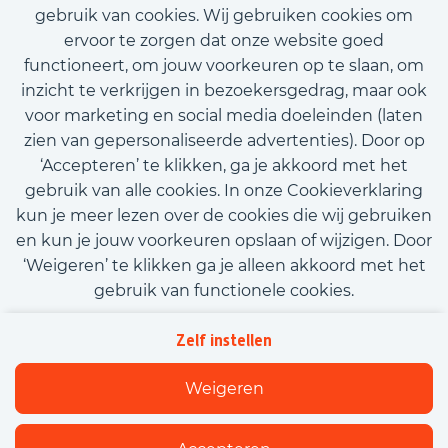
gebruik van cookies. Wij gebruiken cookies om
ervoor te zorgen dat onze website goed
Achternaam
functioneert, om jouw voorkeuren op te slaan, om
inzicht te verkrijgen in bezoekersgedrag, maar ook
E-mailadres
voor marketing en social media doeleinden (laten
zien van gepersonaliseerde advertenties). Door op
‘Accepteren’ te klikken, ga je akkoord met het
Telefoonnummer
gebruik van alle cookies. In onze Cookieverklaring
kun je meer lezen over de cookies die wij gebruiken
en kun je jouw voorkeuren opslaan of wijzigen. Door
Upload CV (optioneel)
‘Weigeren’ te klikken ga je alleen akkoord met het
Upload CV
gebruik van functionele cookies.
Kom met ons in contact
Privacy
Tekstveld (optioneel)
Zelf instellen
Beleidsverklaring informatiebeveiliging
Cookies
Weigeren
Flexfamily
Ik accepteer de
privacyverklaring