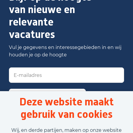
van nieuwe en
relevante
vacatures
Vul je gegevens en interessegebieden in en wij
houden je op de hoogte
Stel job alert in
Deze website maakt
gebruik van cookies
Voornaam
Wij, en derde partijen, maken op onze website