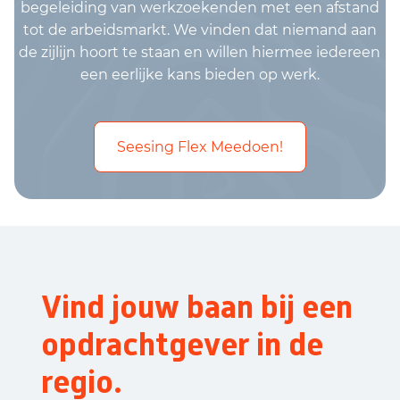
begeleiding van werkzoekenden met een afstand
tot de arbeidsmarkt. We vinden dat niemand aan
de zijlijn hoort te staan en willen hiermee iedereen
een eerlijke kans bieden op werk.
Seesing Flex Meedoen!
Vind jouw baan bij een
opdrachtgever in de
regio.