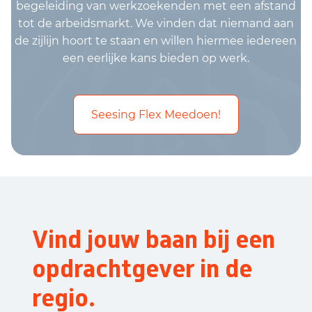
begeleiding van werkzoekenden met een afstand
tot de arbeidsmarkt. We vinden dat niemand aan
de zijlijn hoort te staan en willen hiermee iedereen
een eerlijke kans bieden op werk.
Seesing Flex Meedoen!
Vind jouw baan bij een
opdrachtgever in de
regio.