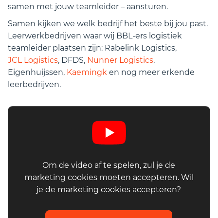
samen met jouw teamleider – aansturen.
Samen kijken we welk bedrijf het beste bij jou past.
Leerwerkbedrijven waar wij BBL-ers logistiek
teamleider plaatsen zijn: Rabelink Logistics,
JCL Logistics
, DFDS,
Nunner Logistics
,
Eigenhuijssen,
Kaemingk
en nog meer erkende
leerbedrijven.
Om de video af te spelen, zul je de
marketing cookies moeten accepteren. Wil
je de marketing cookies accepteren?