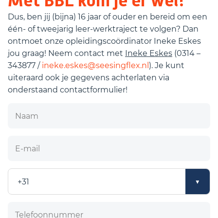
Met BBL kom je er wel!
Dus, ben jij (bijna) 16 jaar of ouder en bereid om een
één- of tweejarig leer-werktraject te volgen? Dan
ontmoet onze opleidingscoördinator Ineke Eskes
jou graag! Neem contact met
Ineke Eskes
(0314 –
343877 /
ineke.eskes@seesingflex.nl
). Je kunt
uiteraard ook je gegevens achterlaten via
onderstaand contactformulier!
Naam
E-mail