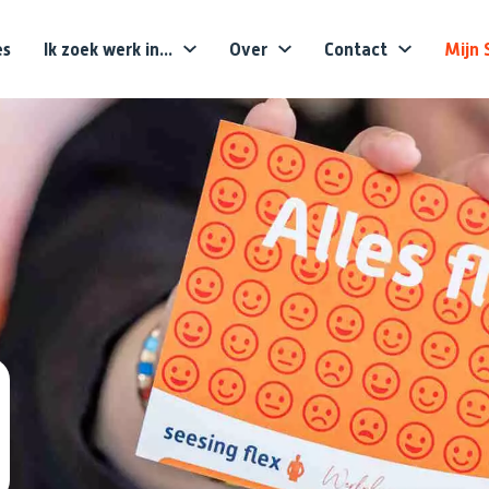
es
Ik zoek werk in...
Over
Contact
Mijn 