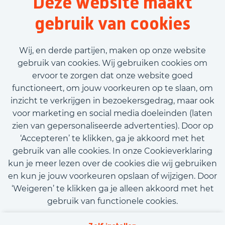
Deze website maakt
gebruik van cookies
Voornaam
Wij, en derde partijen, maken op onze website
gebruik van cookies. Wij gebruiken cookies om
ervoor te zorgen dat onze website goed
Achternaam
functioneert, om jouw voorkeuren op te slaan, om
inzicht te verkrijgen in bezoekersgedrag, maar ook
E-mailadres
voor marketing en social media doeleinden (laten
zien van gepersonaliseerde advertenties). Door op
‘Accepteren’ te klikken, ga je akkoord met het
Telefoonnummer
gebruik van alle cookies. In onze Cookieverklaring
kun je meer lezen over de cookies die wij gebruiken
en kun je jouw voorkeuren opslaan of wijzigen. Door
Upload CV (optioneel)
‘Weigeren’ te klikken ga je alleen akkoord met het
Upload CV
gebruik van functionele cookies.
Kom met ons in contact
Privacy
Tekstveld (optioneel)