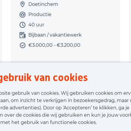
Doetinchem
Productie
40 uur
Bijbaan / vakantiewerk
€3.000,00 - €3.200,00
ebruik van cookies
Bekijk vacature
bsite gebruik van cookies. Wij gebruiken cookies om er
laan, om inzicht te verkrijgen in bezoekersgedrag, maar
Call-to-action bij meer vacatures
de advertenties). Door op ‘Accepteren’ te klikken, ga je
n over de cookies die wij gebruiken en kun je jouw voor
d met het gebruik van functionele cookies.