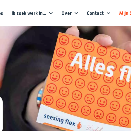
es
Ik zoek werk in...
Over
Contact
Mijn 