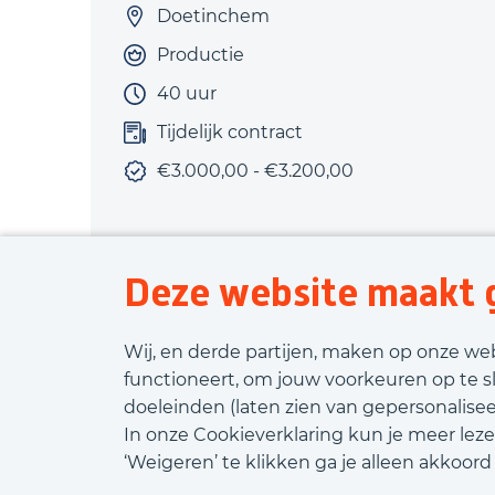
Doetinchem
Productie
40 uur
Tijdelijk contract
€3.000,00 - €3.200,00
Deze website maakt g
Bekijk vacature
Wij, en derde partijen, maken op onze we
functioneert, om jouw voorkeuren op te s
doeleinden (laten zien van gepersonaliseer
In onze Cookieverklaring kun je meer leze
‘Weigeren’ te klikken ga je alleen akkoor