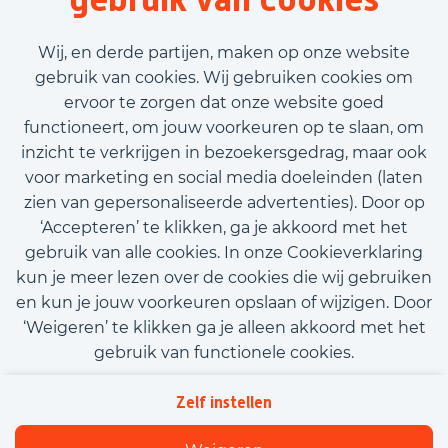
Voornaam
Wij, en derde partijen, maken op onze website
gebruik van cookies. Wij gebruiken cookies om
ervoor te zorgen dat onze website goed
Achternaam
functioneert, om jouw voorkeuren op te slaan, om
inzicht te verkrijgen in bezoekersgedrag, maar ook
E-mailadres
voor marketing en social media doeleinden (laten
zien van gepersonaliseerde advertenties). Door op
‘Accepteren’ te klikken, ga je akkoord met het
Telefoonnummer
gebruik van alle cookies. In onze Cookieverklaring
kun je meer lezen over de cookies die wij gebruiken
en kun je jouw voorkeuren opslaan of wijzigen. Door
Upload CV (optioneel)
‘Weigeren’ te klikken ga je alleen akkoord met het
Upload CV
gebruik van functionele cookies.
Kom met ons in contact
Privacy
Tekstveld (optioneel)
Zelf instellen
Beleidsverklaring informatiebeveiliging
Cookies