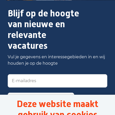
Blijf op de hoogte
van nieuwe en
relevante
vacatures
Vul je gegevens en interessegebieden in en wij
houden je op de hoogte
Stel job alert in
Deze website maakt
gebruik van cookies