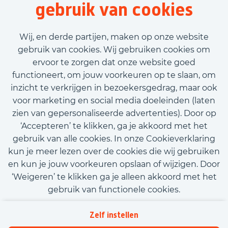
gebruik van cookies
40 uur
Tijdelijk met uitzicht op vast
Wij, en derde partijen, maken op onze website
€2.700,00 - €3.500,00
gebruik van cookies. Wij gebruiken cookies om
ervoor te zorgen dat onze website goed
Bekijk vacature
functioneert, om jouw voorkeuren op te slaan, om
inzicht te verkrijgen in bezoekersgedrag, maar ook
voor marketing en social media doeleinden (laten
zien van gepersonaliseerde advertenties). Door op
‘Accepteren’ te klikken, ga je akkoord met het
Call-to-action bij meer vacatures
gebruik van alle cookies. In onze Cookieverklaring
kun je meer lezen over de cookies die wij gebruiken
en kun je jouw voorkeuren opslaan of wijzigen. Door
‘Weigeren’ te klikken ga je alleen akkoord met het
gebruik van functionele cookies.
Kom met ons in contact
Privacy
Zelf instellen
Beleidsverklaring informatiebeveiliging