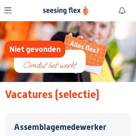
Niet gevonden
Vacatures (selectie)
Assemblagemedewerker