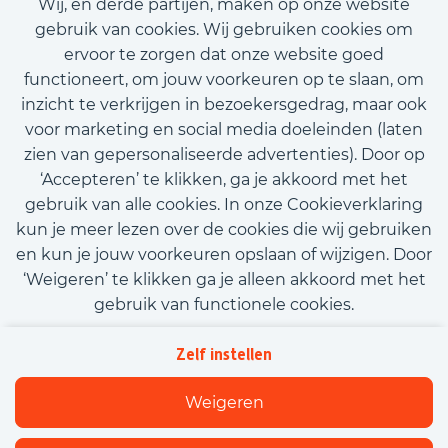
Wij, en derde partijen, maken op onze website
€14,71 - €16,70
gebruik van cookies. Wij gebruiken cookies om
ervoor te zorgen dat onze website goed
Bekijk vacature
functioneert, om jouw voorkeuren op te slaan, om
inzicht te verkrijgen in bezoekersgedrag, maar ook
voor marketing en social media doeleinden (laten
zien van gepersonaliseerde advertenties). Door op
‘Accepteren’ te klikken, ga je akkoord met het
Call-to-action bij meer vacatures
gebruik van alle cookies. In onze Cookieverklaring
kun je meer lezen over de cookies die wij gebruiken
en kun je jouw voorkeuren opslaan of wijzigen. Door
‘Weigeren’ te klikken ga je alleen akkoord met het
gebruik van functionele cookies.
Kom met ons in contact
Privacy
Zelf instellen
Beleidsverklaring informatiebeveiliging
Cookies
Weigeren
Flexfamily