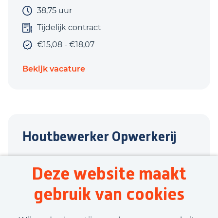
38,75 uur
Tijdelijk contract
€15,08 - €18,07
Bekijk vacature
Houtbewerker Opwerkerij
Winterswijk
Deze website maakt
Techniek
gebruik van cookies
38,75 uur
Tijdelijk contract