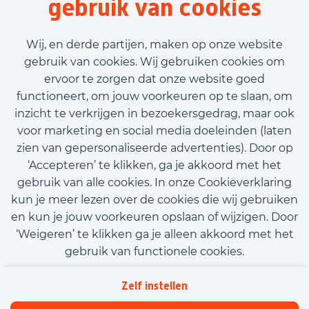
gebruik van cookies
Tijdelijk met uitzicht op vast
€2.510,00 - €2.721,00
Wij, en derde partijen, maken op onze website
gebruik van cookies. Wij gebruiken cookies om
ervoor te zorgen dat onze website goed
Bekijk vacature
functioneert, om jouw voorkeuren op te slaan, om
inzicht te verkrijgen in bezoekersgedrag, maar ook
voor marketing en social media doeleinden (laten
zien van gepersonaliseerde advertenties). Door op
‘Accepteren’ te klikken, ga je akkoord met het
Call-to-action bij meer vacatures
gebruik van alle cookies. In onze Cookieverklaring
kun je meer lezen over de cookies die wij gebruiken
en kun je jouw voorkeuren opslaan of wijzigen. Door
‘Weigeren’ te klikken ga je alleen akkoord met het
gebruik van functionele cookies.
Kom met ons in contact
Privacy
Zelf instellen
Beleidsverklaring informatiebeveiliging