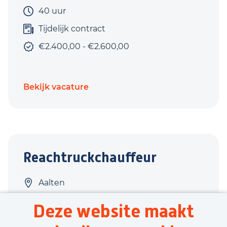
40 uur
Tijdelijk contract
€2.400,00 - €2.600,00
Bekijk vacature
Reachtruckchauffeur
Aalten
Logistiek
Deze website maakt
37,5 uur