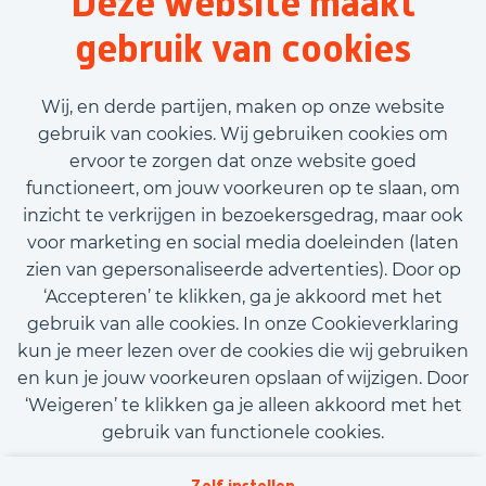
Deze website maakt
Techniek
gebruik van cookies
40 uur
Vast contract
Wij, en derde partijen, maken op onze website
€2.700,00 - €3.466,00
gebruik van cookies. Wij gebruiken cookies om
ervoor te zorgen dat onze website goed
Bekijk vacature
functioneert, om jouw voorkeuren op te slaan, om
inzicht te verkrijgen in bezoekersgedrag, maar ook
voor marketing en social media doeleinden (laten
zien van gepersonaliseerde advertenties). Door op
‘Accepteren’ te klikken, ga je akkoord met het
Call-to-action bij meer vacatures
gebruik van alle cookies. In onze Cookieverklaring
kun je meer lezen over de cookies die wij gebruiken
en kun je jouw voorkeuren opslaan of wijzigen. Door
‘Weigeren’ te klikken ga je alleen akkoord met het
gebruik van functionele cookies.
Kom met ons in contact
Privacy