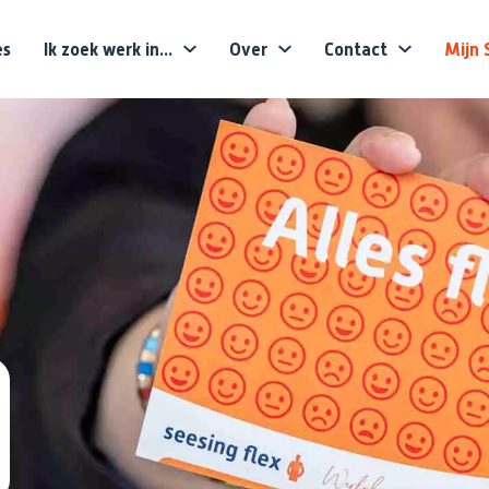
es
Ik zoek werk in...
Over
Contact
Mijn 