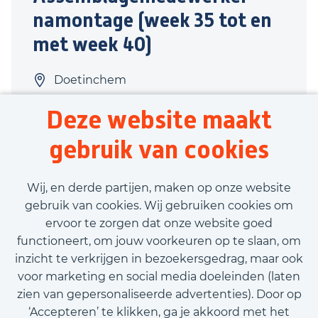
namontage (week 35 tot en
met week 40)
Doetinchem
Productie
Deze website maakt
40 uur
gebruik van cookies
Tijdelijk contract
€3.000,00 - €3.200,00
Wij, en derde partijen, maken op onze website
gebruik van cookies. Wij gebruiken cookies om
ervoor te zorgen dat onze website goed
Bekijk vacature
functioneert, om jouw voorkeuren op te slaan, om
inzicht te verkrijgen in bezoekersgedrag, maar ook
voor marketing en social media doeleinden (laten
zien van gepersonaliseerde advertenties). Door op
‘Accepteren’ te klikken, ga je akkoord met het