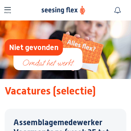
Niet gevonden
Vacatures (selectie)
Assemblagemedewerker