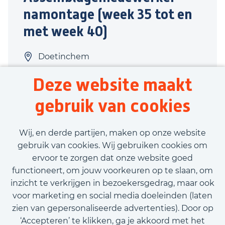
namontage (week 35 tot en
met week 40)
Doetinchem
Productie
Deze website maakt
40 uur
gebruik van cookies
Tijdelijk contract
€3.000,00 - €3.200,00
Wij, en derde partijen, maken op onze website
gebruik van cookies. Wij gebruiken cookies om
ervoor te zorgen dat onze website goed
Bekijk vacature
functioneert, om jouw voorkeuren op te slaan, om
inzicht te verkrijgen in bezoekersgedrag, maar ook
voor marketing en social media doeleinden (laten
zien van gepersonaliseerde advertenties). Door op
‘Accepteren’ te klikken, ga je akkoord met het