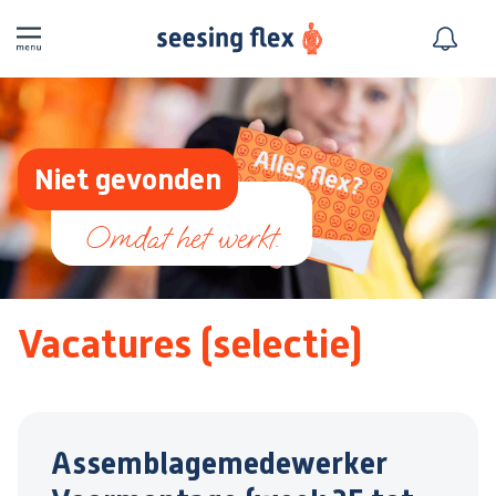
Niet gevonden
Vacatures (selectie)
Assemblagemedewerker