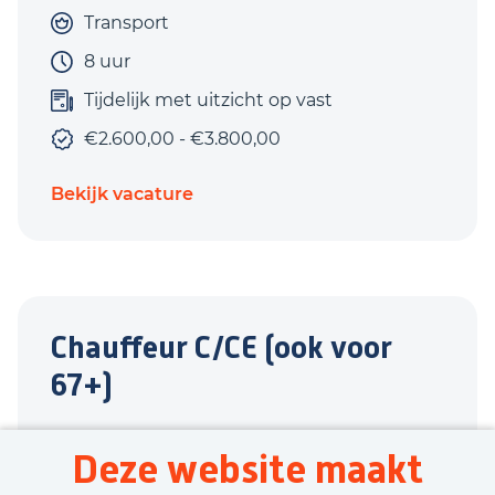
Transport
8 uur
Tijdelijk met uitzicht op vast
€2.600,00 - €3.800,00
Bekijk vacature
Chauffeur C/CE (ook voor
67+)
Wehl
Deze website maakt
Transport