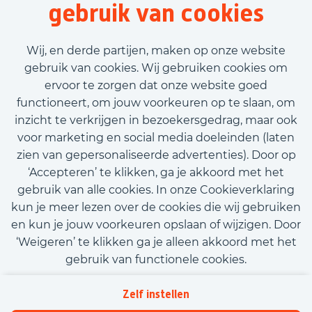
gebruik van cookies
4 uur
Tijdelijk met uitzicht op vast
Wij, en derde partijen, maken op onze website
€2.600,00 - €3.400,00
gebruik van cookies. Wij gebruiken cookies om
ervoor te zorgen dat onze website goed
Bekijk vacature
functioneert, om jouw voorkeuren op te slaan, om
inzicht te verkrijgen in bezoekersgedrag, maar ook
voor marketing en social media doeleinden (laten
zien van gepersonaliseerde advertenties). Door op
‘Accepteren’ te klikken, ga je akkoord met het
Call-to-action bij meer vacatures
gebruik van alle cookies. In onze Cookieverklaring
kun je meer lezen over de cookies die wij gebruiken
en kun je jouw voorkeuren opslaan of wijzigen. Door
‘Weigeren’ te klikken ga je alleen akkoord met het
gebruik van functionele cookies.
Kom met ons in contact
Privacy
Zelf instellen
Beleidsverklaring informatiebeveiliging