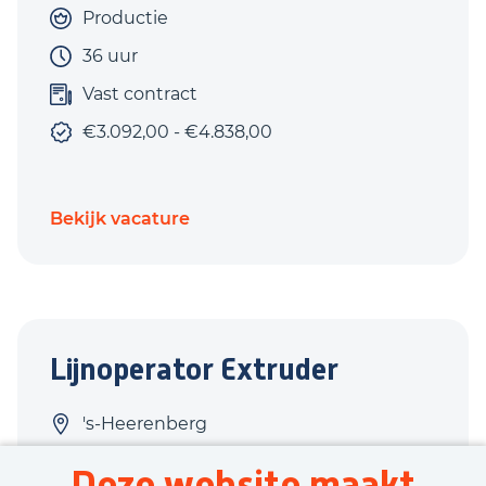
Productie
36 uur
Vast contract
€3.092,00 - €4.838,00
Bekijk vacature
Lijnoperator Extruder
's-Heerenberg
Techniek
Deze website maakt