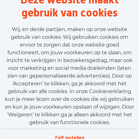
36 uur
gebruik van cookies
Vast contract
€2.800,00 - €3.500,00
Wij, en derde partijen, maken op onze website
gebruik van cookies. Wij gebruiken cookies om
ervoor te zorgen dat onze website goed
Bekijk vacature
functioneert, om jouw voorkeuren op te slaan, om
inzicht te verkrijgen in bezoekersgedrag, maar ook
voor marketing en social media doeleinden (laten
zien van gepersonaliseerde advertenties). Door op
‘Accepteren’ te klikken, ga je akkoord met het
Call-to-action bij meer vacatures
gebruik van alle cookies. In onze Cookieverklaring
kun je meer lezen over de cookies die wij gebruiken
en kun je jouw voorkeuren opslaan of wijzigen. Door
‘Weigeren’ te klikken ga je alleen akkoord met het
gebruik van functionele cookies.
Kom met ons in contact
Privacy
Zelf instellen