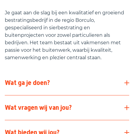
Je gaat aan de slag bij een kwalitatief en groeiend
bestratingsbedrijf in de regio Borculo,
gespecialiseerd in sierbestrating en
buitenprojecten voor zowel particulieren als
bedrijven. Het team bestaat uit vakmensen met
passie voor het buitenwerk, waarbij kwaliteit,
samenwerking en plezier centraal staan.
Wat ga je doen?
Als Allround Medewerker heb je een veelzijdige
Wat vragen wij van jou?
functie met uiteenlopende werkzaamheden. Je
ondersteunt het team op verschillende gebieden
Je hebt een echte aanpakkersmentaliteit
en bent onmisbaar in de dagelijkse gang van
Wat bieden wij jou?
Je vindt het leuk om fysiek bezig te zijn en
zaken. Je werkzaamheden bestaan onder andere