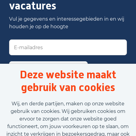
vacatures
Vul je gegevens en interessegebieden in en wij
houden je op de hoogte
Stel job alert in
Deze website maakt
gebruik van cookies
Voornaam
Wij, en derde partijen, maken op onze website
gebruik van cookies. Wij gebruiken cookies om
ervoor te zorgen dat onze website goed
Achternaam
functioneert, om jouw voorkeuren op te slaan, om
inzicht te verkrijgen in bezoekersgedrag, maar ook