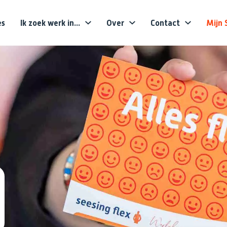
es
Ik zoek werk in...
Over
Contact
Mijn 