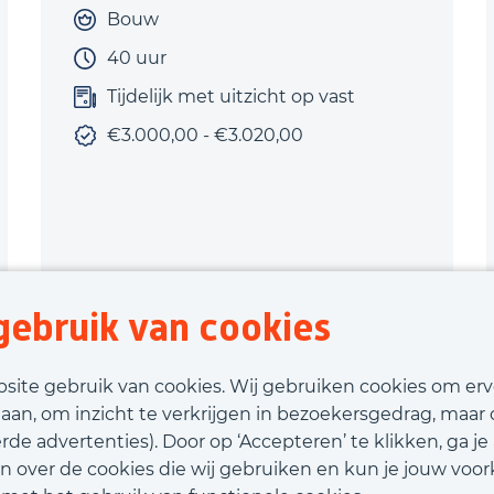
Bouw
40 uur
Tijdelijk met uitzicht op vast
€3.000,00 - €3.020,00
ebruik van cookies
Bekijk vacature
bsite gebruik van cookies. Wij gebruiken cookies om er
laan, om inzicht te verkrijgen in bezoekersgedrag, maar
Call-to-action bij meer vacatures
de advertenties). Door op ‘Accepteren’ te klikken, ga je
n over de cookies die wij gebruiken en kun je jouw voor