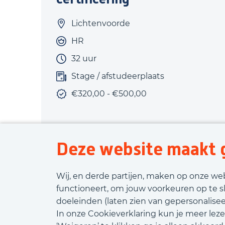
Lichtenvoorde
HR
32 uur
Stage / afstudeerplaats
€320,00 - €500,00
Deze website maakt g
Bekijk vacature
Wij, en derde partijen, maken op onze we
functioneert, om jouw voorkeuren op te s
doeleinden (laten zien van gepersonaliseer
In onze Cookieverklaring kun je meer leze