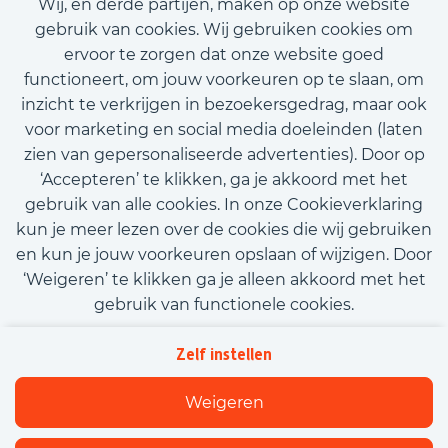
Wij, en derde partijen, maken op onze website
€3.300,00 - €3.800,00
gebruik van cookies. Wij gebruiken cookies om
ervoor te zorgen dat onze website goed
Bekijk vacature
functioneert, om jouw voorkeuren op te slaan, om
inzicht te verkrijgen in bezoekersgedrag, maar ook
voor marketing en social media doeleinden (laten
zien van gepersonaliseerde advertenties). Door op
‘Accepteren’ te klikken, ga je akkoord met het
Call-to-action bij meer vacatures
gebruik van alle cookies. In onze Cookieverklaring
kun je meer lezen over de cookies die wij gebruiken
en kun je jouw voorkeuren opslaan of wijzigen. Door
‘Weigeren’ te klikken ga je alleen akkoord met het
gebruik van functionele cookies.
Kom met ons in contact
Privacy
Zelf instellen
Beleidsverklaring informatiebeveiliging
Cookies
Weigeren
Flexfamily