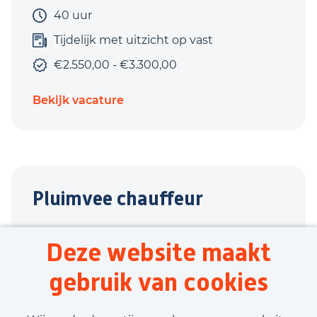
40 uur
Tijdelijk met uitzicht op vast
€2.550,00 - €3.300,00
Bekijk vacature
Pluimvee chauffeur
Wehl
Deze website maakt
Transport
gebruik van cookies
40 uur
Tijdelijk met uitzicht op vast