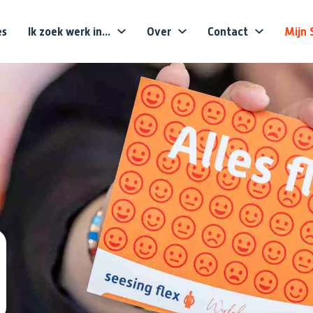
es
Ik zoek werk in...
Over
Contact
Mijn 