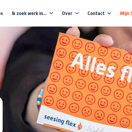
es
Ik zoek werk in...
Over
Contact
Mijn 