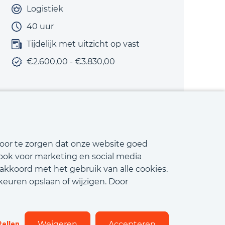
Logistiek
40 uur
Tijdelijk met uitzicht op vast
€2.600,00 - €3.830,00
Bekijk vacature
voor te zorgen dat onze website goed
 ook voor marketing en social media
 akkoord met het gebruik van alle cookies.
keuren opslaan of wijzigen. Door
matiebeveiliging
Cookies
Flexfamily
tellen
Weigeren
Accepteren