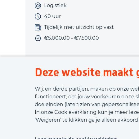
Logistiek
40 uur
Tijdelijk met uitzicht op vast
€5.000,00 - €7.500,00
Deze website maakt g
Bekijk vacature
Wij, en derde partijen, maken op onze we
functioneert, om jouw voorkeuren op te s
doeleinden (laten zien van gepersonaliseer
In onze Cookieverklaring kun je meer leze
‘Weigeren’ te klikken ga je alleen akkoor
Kom m