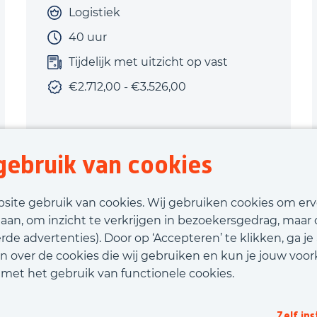
Logistiek
40 uur
Tijdelijk met uitzicht op vast
€2.712,00 - €3.526,00
ebruik van cookies
Bekijk vacature
bsite gebruik van cookies. Wij gebruiken cookies om er
laan, om inzicht te verkrijgen in bezoekersgedrag, maar
Call-to-action bij meer vacatures
de advertenties). Door op ‘Accepteren’ te klikken, ga je
n over de cookies die wij gebruiken en kun je jouw voor
d met het gebruik van functionele cookies.
et ons in contact
Privacy
Beleidsverklaring infor
Zelf ins