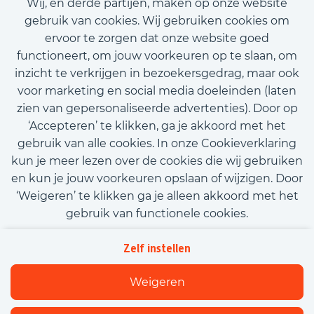
Wij, en derde partijen, maken op onze website
€15,08 - €18,07
gebruik van cookies. Wij gebruiken cookies om
ervoor te zorgen dat onze website goed
Bekijk vacature
functioneert, om jouw voorkeuren op te slaan, om
inzicht te verkrijgen in bezoekersgedrag, maar ook
voor marketing en social media doeleinden (laten
zien van gepersonaliseerde advertenties). Door op
‘Accepteren’ te klikken, ga je akkoord met het
Call-to-action bij meer vacatures
gebruik van alle cookies. In onze Cookieverklaring
kun je meer lezen over de cookies die wij gebruiken
en kun je jouw voorkeuren opslaan of wijzigen. Door
‘Weigeren’ te klikken ga je alleen akkoord met het
gebruik van functionele cookies.
Kom met ons in contact
Privacy
Zelf instellen
Beleidsverklaring informatiebeveiliging
Cookies
Weigeren
Flexfamily