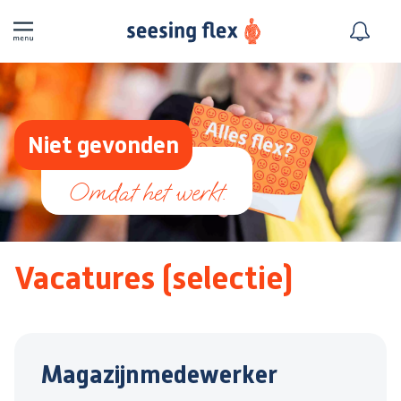
Niet gevonden
Vacatures (selectie)
Magazijnmedewerker