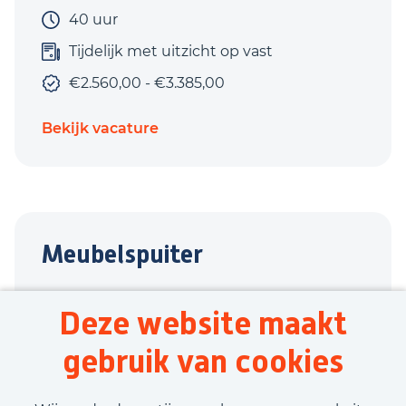
40 uur
Tijdelijk met uitzicht op vast
€2.560,00 - €3.385,00
Bekijk vacature
Meubelspuiter
Winterswijk
Deze website maakt
Techniek
gebruik van cookies
38,75 uur
Tijdelijk met uitzicht op vast