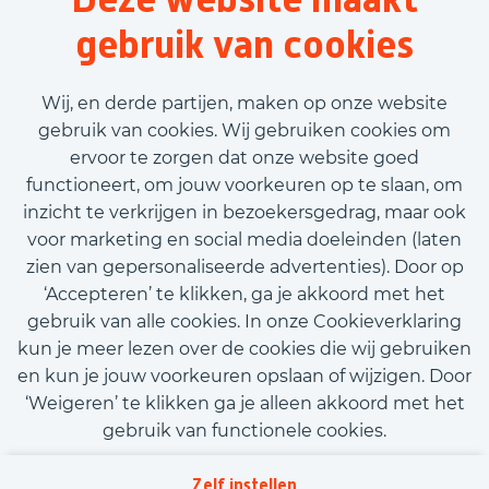
40 uur
gebruik van cookies
Tijdelijk met uitzicht op vast
€3.163,00 - €3.593,00
Wij, en derde partijen, maken op onze website
gebruik van cookies. Wij gebruiken cookies om
ervoor te zorgen dat onze website goed
Bekijk vacature
functioneert, om jouw voorkeuren op te slaan, om
inzicht te verkrijgen in bezoekersgedrag, maar ook
voor marketing en social media doeleinden (laten
zien van gepersonaliseerde advertenties). Door op
‘Accepteren’ te klikken, ga je akkoord met het
Call-to-action bij meer vacatures
gebruik van alle cookies. In onze Cookieverklaring
kun je meer lezen over de cookies die wij gebruiken
en kun je jouw voorkeuren opslaan of wijzigen. Door
‘Weigeren’ te klikken ga je alleen akkoord met het
gebruik van functionele cookies.
Kom met ons in contact
Privacy
Zelf instellen