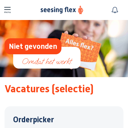
Niet gevonden
Vacatures (selectie)
Orderpicker