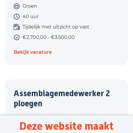
Groen
40 uur
Tijdelijk met uitzicht op vast
€2.700,00 - €3.500,00
Bekijk vacature
Assemblagemedewerker 2
ploegen
Zevenaar
Deze website maakt
Productie