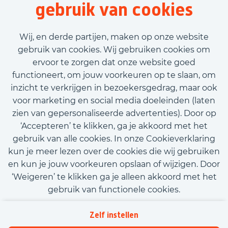
gebruik van cookies
40 uur
Tijdelijk met uitzicht op vast
Wij, en derde partijen, maken op onze website
€2.600,00 - €2.800,00
gebruik van cookies. Wij gebruiken cookies om
ervoor te zorgen dat onze website goed
Bekijk vacature
functioneert, om jouw voorkeuren op te slaan, om
inzicht te verkrijgen in bezoekersgedrag, maar ook
voor marketing en social media doeleinden (laten
zien van gepersonaliseerde advertenties). Door op
‘Accepteren’ te klikken, ga je akkoord met het
Call-to-action bij meer vacatures
gebruik van alle cookies. In onze Cookieverklaring
kun je meer lezen over de cookies die wij gebruiken
en kun je jouw voorkeuren opslaan of wijzigen. Door
‘Weigeren’ te klikken ga je alleen akkoord met het
gebruik van functionele cookies.
Kom met ons in contact
Privacy
Zelf instellen
Beleidsverklaring informatiebeveiliging