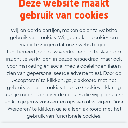
Deze website maakt
Logistiek
gebruik van cookies
32 uur
Tijdelijk met uitzicht op vast
Wij, en derde partijen, maken op onze website
€2.725,00 - €3.100,00
gebruik van cookies. Wij gebruiken cookies om
ervoor te zorgen dat onze website goed
Bekijk vacature
functioneert, om jouw voorkeuren op te slaan, om
inzicht te verkrijgen in bezoekersgedrag, maar ook
voor marketing en social media doeleinden (laten
zien van gepersonaliseerde advertenties). Door op
‘Accepteren’ te klikken, ga je akkoord met het
Call-to-action bij meer vacatures
gebruik van alle cookies. In onze Cookieverklaring
kun je meer lezen over de cookies die wij gebruiken
en kun je jouw voorkeuren opslaan of wijzigen. Door
‘Weigeren’ te klikken ga je alleen akkoord met het
gebruik van functionele cookies.