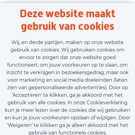
Lochem
Deze website maakt
Productie
gebruik van cookies
38 uur
Tijdelijk met uitzicht op vast
Wij, en derde partijen, maken op onze website
€2.600,00 - €3.100,00
gebruik van cookies. Wij gebruiken cookies om
ervoor te zorgen dat onze website goed
Bekijk vacature
functioneert, om jouw voorkeuren op te slaan, om
inzicht te verkrijgen in bezoekersgedrag, maar ook
voor marketing en social media doeleinden (laten
zien van gepersonaliseerde advertenties). Door op
‘Accepteren’ te klikken, ga je akkoord met het
Call-to-action bij meer vacatures
gebruik van alle cookies. In onze Cookieverklaring
kun je meer lezen over de cookies die wij gebruiken
en kun je jouw voorkeuren opslaan of wijzigen. Door
‘Weigeren’ te klikken ga je alleen akkoord met het
gebruik van functionele cookies.