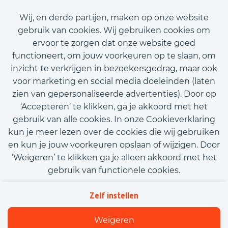
€3.000,00 - €3.020,00
Wij, en derde partijen, maken op onze website
gebruik van cookies. Wij gebruiken cookies om
ervoor te zorgen dat onze website goed
Bekijk vacature
functioneert, om jouw voorkeuren op te slaan, om
inzicht te verkrijgen in bezoekersgedrag, maar ook
voor marketing en social media doeleinden (laten
zien van gepersonaliseerde advertenties). Door op
‘Accepteren’ te klikken, ga je akkoord met het
Call-to-action bij meer vacatures
gebruik van alle cookies. In onze Cookieverklaring
kun je meer lezen over de cookies die wij gebruiken
en kun je jouw voorkeuren opslaan of wijzigen. Door
‘Weigeren’ te klikken ga je alleen akkoord met het
gebruik van functionele cookies.
Kom met ons in contact
Privacy
Zelf instellen
Beleidsverklaring informatiebeveiliging
Cookies
Weigeren