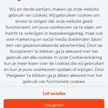
Tijdelijk met uitzicht op vast
Wij, en derde partijen, maken op onze website
€2.600,00 - €3.800,00
gebruik van cookies. Wij gebruiken cookies om
ervoor te zorgen dat onze website goed
Bekijk vacature
functioneert, om jouw voorkeuren op te slaan, om
inzicht te verkrijgen in bezoekersgedrag, maar ook
voor marketing en social media doeleinden (laten
zien van gepersonaliseerde advertenties). Door op
‘Accepteren’ te klikken, ga je akkoord met het
Call-to-action bij meer vacatures
gebruik van alle cookies. In onze Cookieverklaring
kun je meer lezen over de cookies die wij gebruiken
en kun je jouw voorkeuren opslaan of wijzigen. Door
‘Weigeren’ te klikken ga je alleen akkoord met het
gebruik van functionele cookies.
Kom met ons in contact
Privacy
Zelf instellen
Beleidsverklaring informatiebeveiliging
Cookies
Weigeren