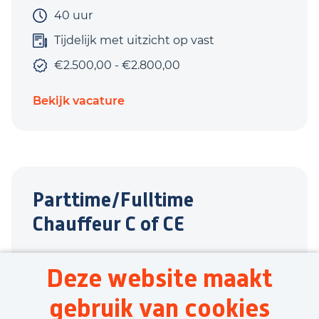
40 uur
Tijdelijk met uitzicht op vast
€2.500,00 - €2.800,00
Bekijk vacature
Parttime/Fulltime
Chauffeur C of CE
Wehl
Deze website maakt
Transport
gebruik van cookies
8 uur