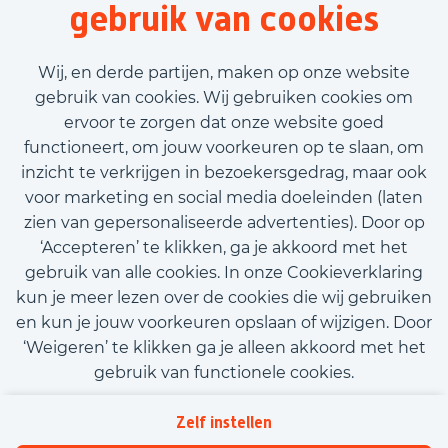
gebruik van cookies
8 uur
Tijdelijk met uitzicht op vast
Wij, en derde partijen, maken op onze website
€500,00 - €1.500,00
gebruik van cookies. Wij gebruiken cookies om
ervoor te zorgen dat onze website goed
Bekijk vacature
functioneert, om jouw voorkeuren op te slaan, om
inzicht te verkrijgen in bezoekersgedrag, maar ook
voor marketing en social media doeleinden (laten
zien van gepersonaliseerde advertenties). Door op
‘Accepteren’ te klikken, ga je akkoord met het
Call-to-action bij meer vacatures
gebruik van alle cookies. In onze Cookieverklaring
kun je meer lezen over de cookies die wij gebruiken
en kun je jouw voorkeuren opslaan of wijzigen. Door
‘Weigeren’ te klikken ga je alleen akkoord met het
gebruik van functionele cookies.
Kom met ons in contact
Privacy
Zelf instellen
Beleidsverklaring informatiebeveiliging