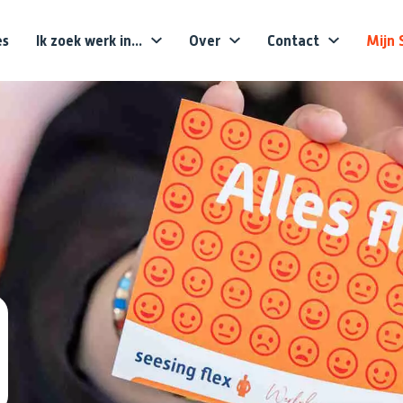
es
Ik zoek werk in...
Over
Contact
Mijn 