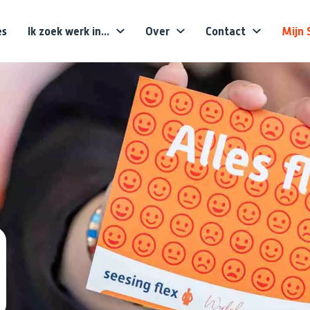
es
Ik zoek werk in...
Over
Contact
Mijn 