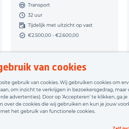
Transport
32 uur
Tijdelijk met uitzicht op vast
€2.500,00 - €2.600,00
ebruik van cookies
Bekijk vacature
bsite gebruik van cookies. Wij gebruiken cookies om er
laan, om inzicht te verkrijgen in bezoekersgedrag, maar
Call-to-action bij meer vacatures
de advertenties). Door op ‘Accepteren’ te klikken, ga je
n over de cookies die wij gebruiken en kun je jouw voor
d met het gebruik van functionele cookies.
et ons in contact
Privacy
Beleidsverklaring infor
Zelf ins