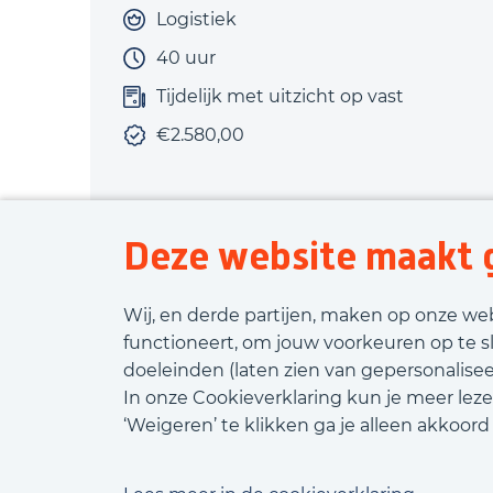
Logistiek
40 uur
Tijdelijk met uitzicht op vast
€2.580,00
Deze website maakt g
Bekijk vacature
Wij, en derde partijen, maken op onze we
functioneert, om jouw voorkeuren op te s
doeleinden (laten zien van gepersonaliseer
In onze Cookieverklaring kun je meer leze
‘Weigeren’ te klikken ga je alleen akkoor
Kom m