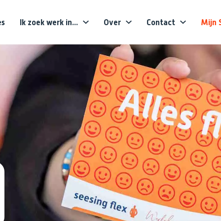
es
Ik zoek werk in...
Over
Contact
Mijn 