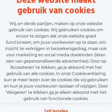
40 uur
gebruik van cookies
Tijdelijk met uitzicht op vast
€3.163,00 - €3.593,00
Wij, en derde partijen, maken op onze website
gebruik van cookies. Wij gebruiken cookies om
ervoor te zorgen dat onze website goed
Bekijk vacature
functioneert, om jouw voorkeuren op te slaan, om
inzicht te verkrijgen in bezoekersgedrag, maar ook
voor marketing en social media doeleinden (laten
zien van gepersonaliseerde advertenties). Door op
‘Accepteren’ te klikken, ga je akkoord met het
Call-to-action bij meer vacatures
gebruik van alle cookies. In onze Cookieverklaring
kun je meer lezen over de cookies die wij gebruiken
en kun je jouw voorkeuren opslaan of wijzigen. Door
‘Weigeren’ te klikken ga je alleen akkoord met het
gebruik van functionele cookies.
Kom met ons in contact
Privacy
Zelf instellen