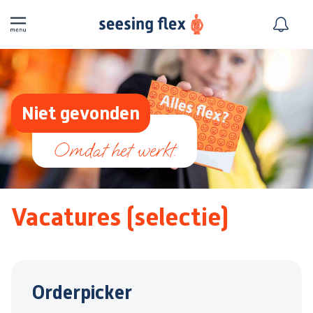
Niet gevonden
Vacatures (selectie)
Orderpicker