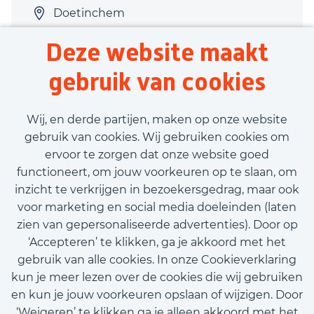
Doetinchem
Productie
Deze website maakt
40 uur
gebruik van cookies
Tijdelijk contract
€3.000,00 - €3.200,00
Wij, en derde partijen, maken op onze website
gebruik van cookies. Wij gebruiken cookies om
ervoor te zorgen dat onze website goed
Bekijk vacature
functioneert, om jouw voorkeuren op te slaan, om
inzicht te verkrijgen in bezoekersgedrag, maar ook
voor marketing en social media doeleinden (laten
zien van gepersonaliseerde advertenties). Door op
‘Accepteren’ te klikken, ga je akkoord met het
Call-to-action bij meer vacatures
gebruik van alle cookies. In onze Cookieverklaring
kun je meer lezen over de cookies die wij gebruiken
en kun je jouw voorkeuren opslaan of wijzigen. Door
‘Weigeren’ te klikken ga je alleen akkoord met het