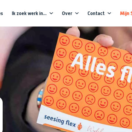
es
Ik zoek werk in...
Over
Contact
Mijn 