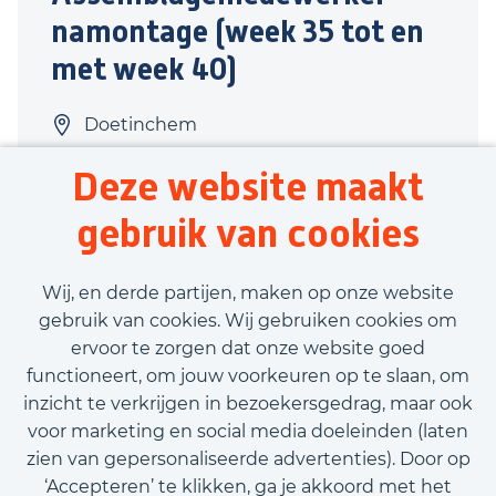
namontage (week 35 tot en
met week 40)
Doetinchem
Productie
Deze website maakt
40 uur
gebruik van cookies
Tijdelijk contract
€3.000,00 - €3.200,00
Wij, en derde partijen, maken op onze website
gebruik van cookies. Wij gebruiken cookies om
ervoor te zorgen dat onze website goed
Bekijk vacature
functioneert, om jouw voorkeuren op te slaan, om
inzicht te verkrijgen in bezoekersgedrag, maar ook
voor marketing en social media doeleinden (laten
zien van gepersonaliseerde advertenties). Door op
‘Accepteren’ te klikken, ga je akkoord met het