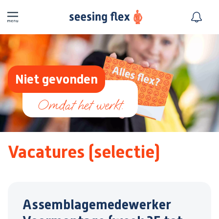
Niet gevonden
Vacatures (selectie)
Assemblagemedewerker